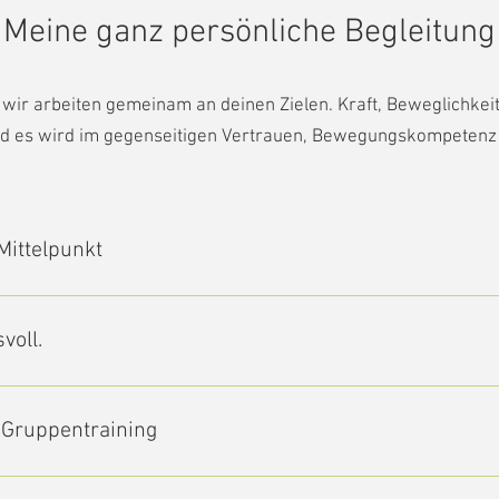
Meine ganz persönliche Begleitung
– wir arbeiten gemeinam an deinen Zielen. Kraft, Beweglichkeit
nd es wird im gegenseitigen Vertrauen, Bewegungskompetenz e
Mittelpunkt
ichtet sich das Training nach deinen persönlichen Zielen und Be
ken & Verspannungen Vertrauen in den Körper Vorbereitung auf
voll.
deine Ziele und Möglichkeiten abgestimmt. Die Übungen werden ruh
ainieren kannst. Es entsteht ein Training, das Zusammenhänge ve
s Gruppentraining
 kann.
enständige Trainingsform sein oder als gezielte Vorbereitung für