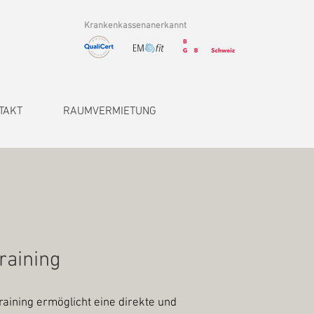
Krankenkassenanerkannt
TAKT
RAUMVERMIETUNG
raining
raining ermöglicht eine direkte und