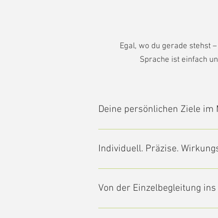
​Egal, wo du gerade stehst 
Sprache ist einfach u
Deine persönlichen Ziele im 
Jeder Körper ist anders. Deshalb r
Stabilität Bewegungskompetenz Rüc
Individuell. Präzise. Wirkungs
Das Training wird individuell auf 
sodass du präzise und effizient tr
Von der Einzelbegleitung in
stärkt und positiv im Körper wirken
Das Personal Training kann eine eig