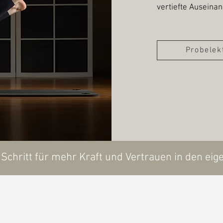
vertiefte Auseina
Probelek
r Schritt für mehr Kraft und Vertrauen in den eig