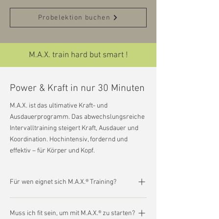
Probelektion buchen
M.A.X. train hard but smart !
Power & Kraft in nur 30 Minuten
M.A.X. ist das ultimative Kraft- und
Ausdauerprogramm. Das abwechslungsreiche
Intervalltraining steigert Kraft, Ausdauer und
Koordination. Hochintensiv, fordernd und
effektiv – für Körper und Kopf.
Für wen eignet sich M.A.X.® Training?
M.A.X.® eignet sich für alle, die ein kurzes,
Muss ich fit sein, um mit M.A.X.® zu starten?
intensives Training für Kraft und Ausdauer